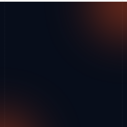
Pollux Präzisionstechnik
Startseite
AGBs
Katalog
Beratung
Gratis Ticket
Hauptstraße 34, 2763 Pernitz, Österreich
 +43 660 6770877
info@pollux-machines.com
UID-Nr: ATU 78934959