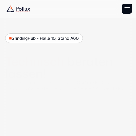
GrindingHub - Halle 10, Stand A60
Technisch
beraten
lassen!
Wir melden uns innerhalb von 
48 Stunden! 
Den 
Produktkatalog der Helios 5.0+ senden wir per E-Mail.